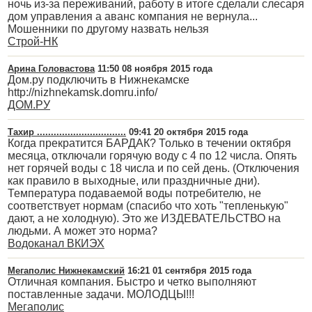
ночь из-за переживаний, работу в итоге сделали слесаря
дом управления а аванс компания не вернула...
Мошенники по другому назвать нельзя
Строй-НК
Арина Головастова
11:50 08 ноября 2015 года
Дом.ру подключить в Нижнекамске
http://nizhnekamsk.domru.info/
ДОМ.РУ
Тахир ................................
09:41 20 октября 2015 года
Когда прекратится БАРДАК? Только в течении октября
месяца, отключали горячую воду с 4 по 12 числа. Опять
нет горячей воды с 18 числа и по сей день. (Отключения
как правило в выходные, или праздничные дни).
Температура подаваемой воды потребителю, не
соответствует нормам (спасибо что хоть "тепленькую"
дают, а не холодную). Это же ИЗДЕВАТЕЛЬСТВО на
людьми. А может это норма?
Водоканал ВКИЭХ
Мегаполис Нижнекамский
16:21 01 сентября 2015 года
Отличная компания. Быстро и четко выполняют
поставленные задачи. МОЛОДЦЫ!!!
Мегаполис