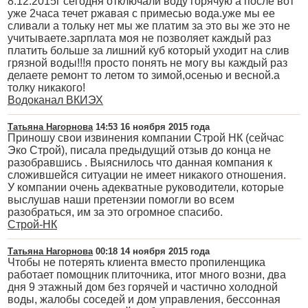
8.12.2015г сегодня отключали воду горячую а после вот
уже 2часа течет ржавая с примесью вода.уже мы ее
сливали а тольку нет мы же платим за это вы же это не
учитываете.зарплата моя не позволяет каждый раз
платить больше за лишний куб который уходит на слив
грязной воды!!!я просто понять не могу вы каждый раз
делаете ремонт то летом то зимой,осенью и весной.а
толку никакого!
Водоканал ВКИЭХ
Татьяна Нагорнова
14:53 16 ноября 2015 года
Приношу свои извинения компании Строй НК (сейчас
Эко Строй), писала предыдущий отзыв до конца не
разобравшись . Выяснилось что данная компания к
сложившейся ситуации не имеет никакого отношения.
У компании очень адекватные руководители, которые
выслушав наши претензии помогли во всем
разобраться, им за это огромное спасибо.
Строй-НК
Татьяна Нагорнова
00:18 14 ноября 2015 года
Чтобы не потерять клиента вместо пропиленщика
работает помощник плиточника, итог много возни, два
дня 9 этажный дом без горячей и частично холодной
воды, жалобы соседей и дом управления, бессонная