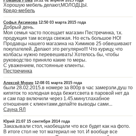
Романов Рома
10:22 02 апреля 2015 года
Хорошую мебель делают,МОЛОДЦЫ.
Кредо-мебель
Софья Аксимова
12:50 03 марта 2015 года
Добрый день.
Моя семья часто посещает магазин Пестречинка, т.к.
продукция там всегда свежая. Но есть большое НО!
Продавцы нашего магазина на Химиков 25 обвешивают
покупателей. Делают это регулярно!!! Что курицу, что
колбасы нужно перевешивать! Хотелось бы, чтобы
руководство приняло какие то меры.
С уважением, постоянные клиенты.
Пестречинка
Алексей Мурин
12:08 01 марта 2015 года
были 28.02.2015.в номере за 800р в час замерзли.душ то
кипяток то холодная вода бежит.света в паровой нет да
и сам пар включили через 1.45.минут.пахабное
отношения с клиентами.делайте выводы сами...
Сауна ЯЛ
Юрий
21:07 15 сентября 2014 года
Заказывали стол, наобещали что все будет как на фото.
В итоге стол не тот материал не тот. И вообще все