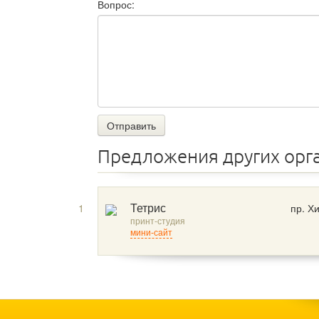
Вопрос:
Отправить
Предложения других орг
1
пр. Х
Тетрис
принт-студия
мини-сайт