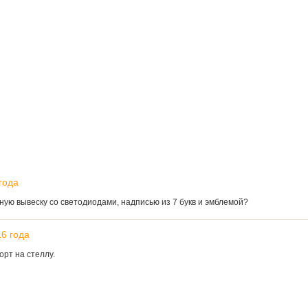
года
мную вывеску со светодиодами, надписью из 7 букв и эмблемой?
16 года
орт на стеллу.