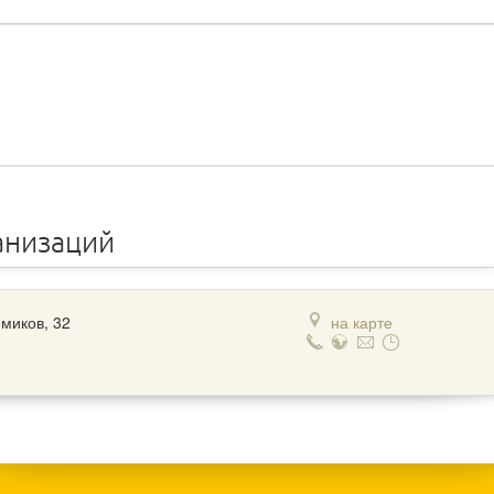
анизаций
имиков, 32
на карте