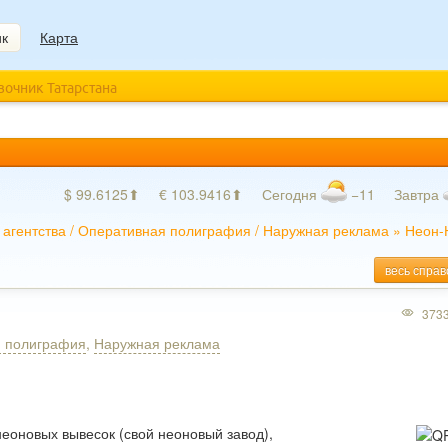
ик
Карта
авочник Татарстана
$ 99.6125⬆
€ 103.9416⬆
Сегодня
−11
Завтра
агентства
/
Оперативная полиграфия
/
Наружная реклама
»
Неон-
весь справ
373
 полиграфия
,
Наружная реклама
еоновых вывесок (свой неоновый завод),