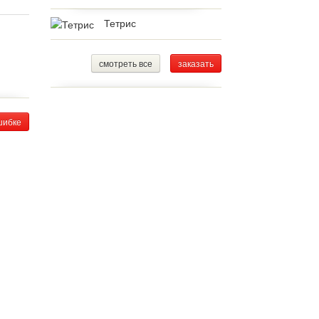
Тетрис
смотреть все
заказать
шибке