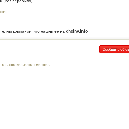
00 (без перерыва)
ение
ителям компании, что нашли ее на
chelny.info
Сообщить об о
рте ваше местоположение.