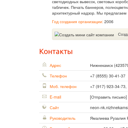
светодиодных вывесок, световых коробо
табличек. Печать баннеров, полноцветн
архитектурный надзор. Мы предлагаем 
Год создания организации:
2006
Созд
Контакты
Адрес
Нижнекамск
(
42357
Телефон
+7 (8555) 30-41-37
Моб. телефон
+7 (917) 923-34-73,
E-mail
[Отправить письмо]
Сайт
neon-nk.nizhnekamsk
Руководитель
Ямалиева Рузалия 