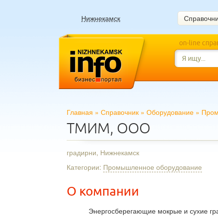
Нижнекамск
Справочн
on-line спр
Главная
»
Справочник
»
Оборудование
»
Пром
ТМИМ, ООО
градирни, Нижнекамск
Категории:
Промышленное оборудование
О компании
Энергосберегающие мокрые и сухие гра