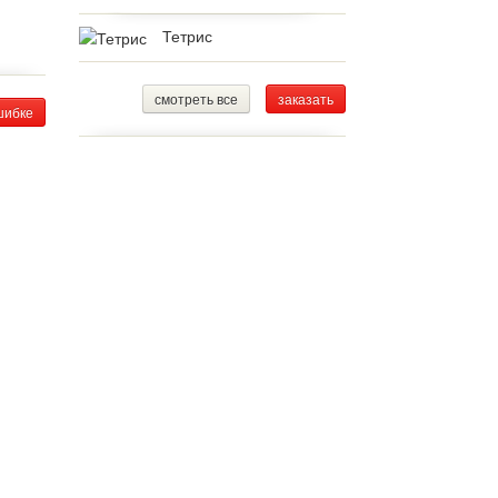
Тетрис
смотреть все
заказать
шибке