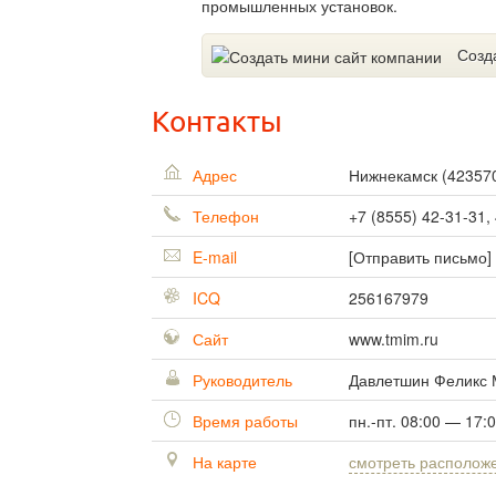
промышленных установок.
Созд
Контакты
Адрес
Нижнекамск
(
42357
Телефон
+7 (8555) 42-31-31,
E-mail
[Отправить письмо]
ICQ
256167979
Сайт
www.tmim.ru
Руководитель
Давлетшин Феликс 
Время работы
пн.-пт. 08:00 — 17:
На карте
смотреть располож