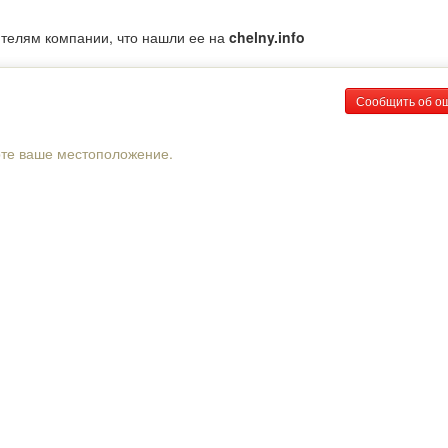
ителям компании, что нашли ее на
chelny.info
Сообщить об о
рте ваше местоположение.