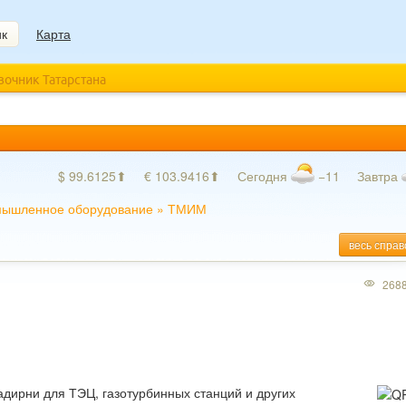
ик
Карта
авочник Татарстана
$ 99.6125⬆
€ 103.9416⬆
Сегодня
−11
Завтра
ышленное оборудование
»
ТМИМ
весь справ
268
дирни для ТЭЦ, газотурбинных станций и других