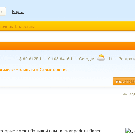
ик
Карта
авочник Татарстана
$ 99.6125⬆
€ 103.9416⬆
Сегодня
−11
Завтра
гические клиники
»
Стоматология
весь справ
22
которые имеют большой опыт и стаж работы более