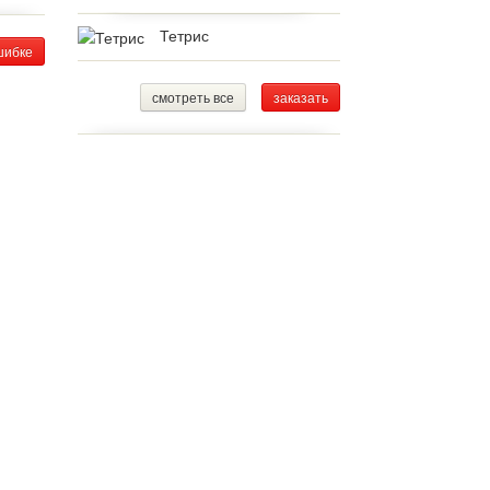
Тетрис
шибке
смотреть все
заказать