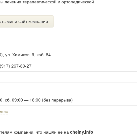
ы лечения терапевтической и ортопедической
ать мини сайт компании
0
),
ул. Химиков, 9, каб. 84
 (917) 267-89-27
00, сб. 09:00 — 18:00 (без перерыва)
ение
ителям компании, что нашли ее на
chelny.info