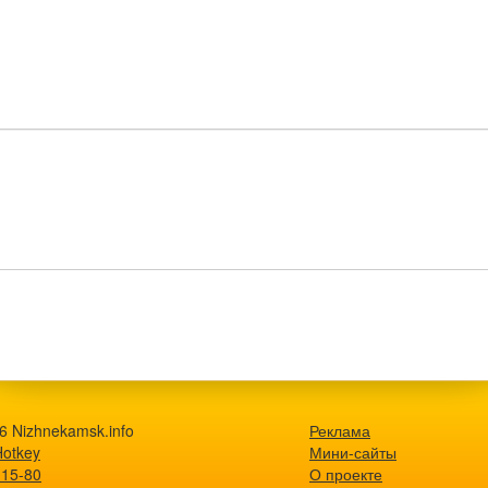
6 Nizhnekamsk.info
Реклама
Hotkey
Мини-сайты
-15-80
О проекте