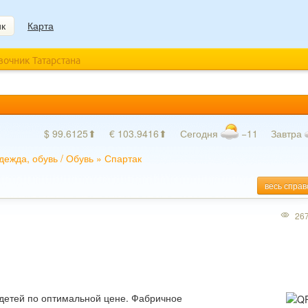
ик
Карта
авочник Татарстана
$ 99.6125⬆
€ 103.9416⬆
Сегодня
−11
Завтра
дежда, обувь
/
Обувь
»
Спартак
весь справ
26
детей по оптимальной цене. Фабричное