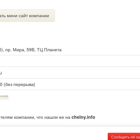
ать мини сайт компании
0
),
пр. Мира, 59В, ТЦ Планета
u
00 (без перерыва)
ение
ителям компании, что нашли ее на
chelny.info
Сообщить об о