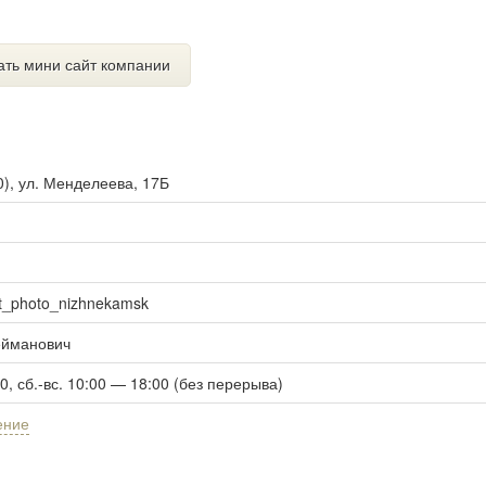
ать мини сайт компании
0
),
ул. Менделеева, 17Б
at_photo_nizhnekamsk
ейманович
00, сб.-вс. 10:00 — 18:00 (без перерыва)
ение