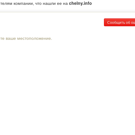
ителям компании, что нашли ее на
chelny.info
Сообщить об о
рте ваше местоположение.