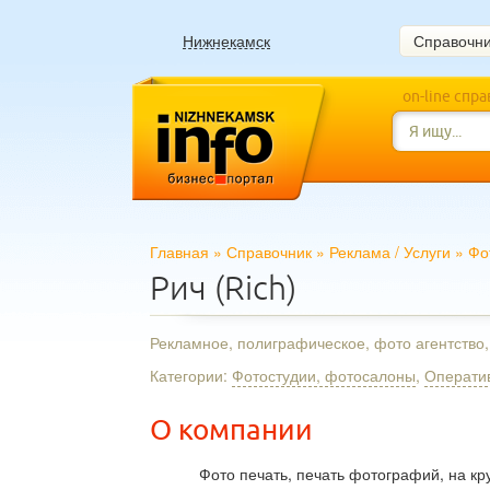
Нижнекамск
Справочн
on-line спр
Главная
»
Справочник
»
Реклама
/
Услуги
»
Фо
Рич (Rich)
Рекламное, полиграфическое, фото агентство
Категории:
Фотостудии, фотосалоны
,
Операти
О компании
Фото печать, печать фотографий, на кру