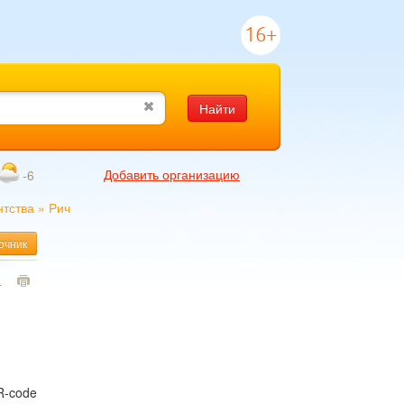
16+
Найти
Добавить организацию
-6
нтства
»
Рич
очник
4