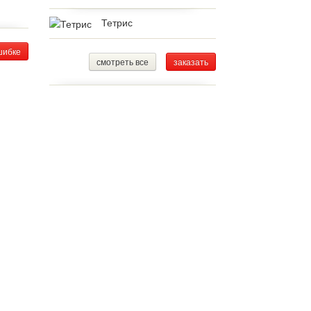
Тетрис
шибке
смотреть все
заказать