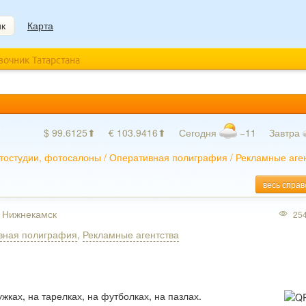
ик
Карта
авочник Татарстана
$ 99.6125⬆
€ 103.9416⬆
Сегодня
−11
Завтра
тостудии, фотосалоны
/
Оперативная полиграфия
/
Рекламные аге
весь справ
, Нижнекамск
25
вная полиграфия
,
Рекламные агентства
жках, на тарелках, на футболках, на пазлах.