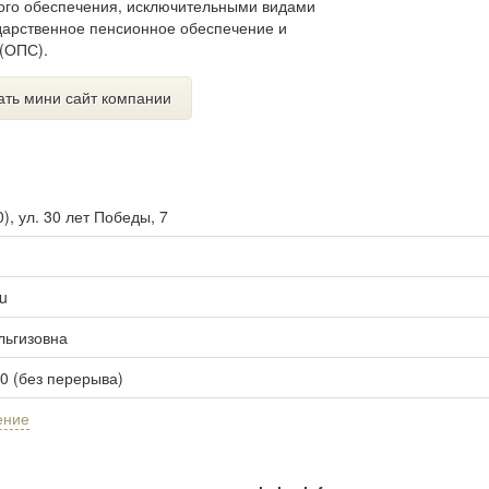
ого обеспечения, исключительными видами
дарственное пенсионное обеспечение и
(ОПС).
ать мини сайт компании
0
),
ул. 30 лет Победы, 7
u
льгизовна
00 (без перерыва)
ение