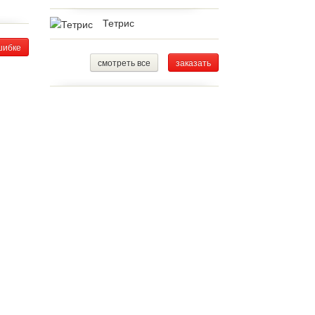
Тетрис
шибке
смотреть все
заказать