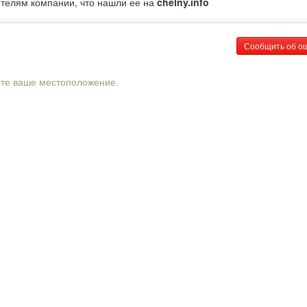
ителям компании, что нашли ее на
chelny.info
Сообщить об о
рте ваше местоположение.