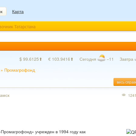
ик
Карта
авочник Татарстана
$ 99.6125⬆
€ 103.9416⬆
Сегодня
−11
Завтра
»
Промагрофонд
весь справ
камск
124
Промагрофонд» учрежден в 1994 году как