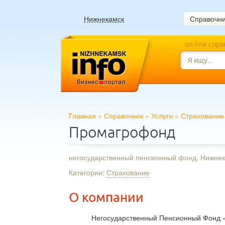
Нижнекамск
Справочн
on-line спр
Главная
»
Справочник
»
Услуги
»
Страхование
Промагрофонд
негосударственный пенсионный фонд, Нижне
Категории:
Страхование
О компании
Негосударственный Пенсионный Фонд «