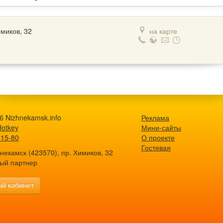
имиков, 32
на карте
6 Nizhnekamsk.info
Реклама
Hotkey
Мини-сайты
-15-80
О проекте
Гостевая
екамск (423570), пр. Химиков, 32
ый партнер
й кабинет