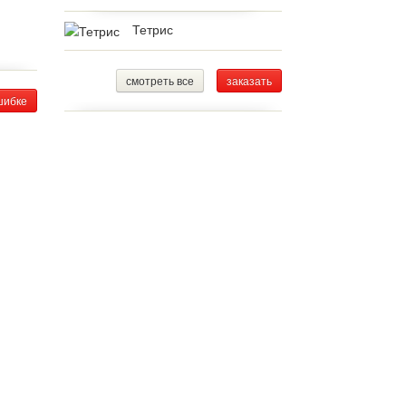
Тетрис
смотреть все
заказать
шибке