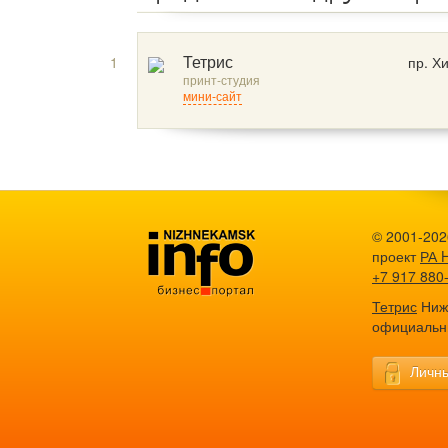
1
пр. Х
Тетрис
принт-студия
мини-сайт
© 2001-202
проект
РА 
+7 917 880
Тетрис
Нижн
официальн
Личны