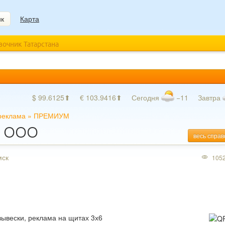
ик
Карта
авочник Татарстана
$ 99.6125⬆
€ 103.9416⬆
Сегодня
−11
Завтра
реклама
»
ПРЕМИУМ
, ООО
весь справ
мск
105
вывески, реклама на щитах 3х6