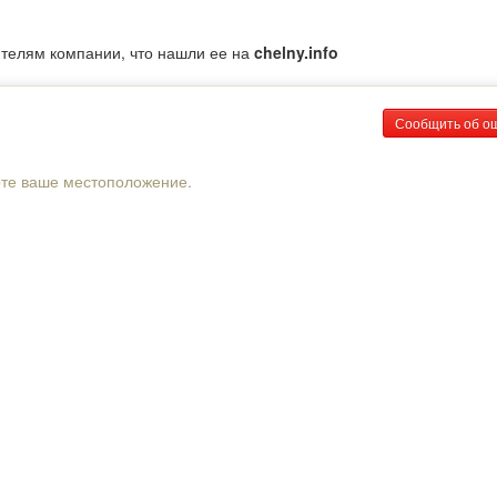
ителям компании, что нашли ее на
chelny.info
Сообщить об о
рте ваше местоположение.