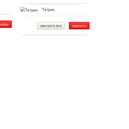
Тетрис
шибке
смотреть все
заказать