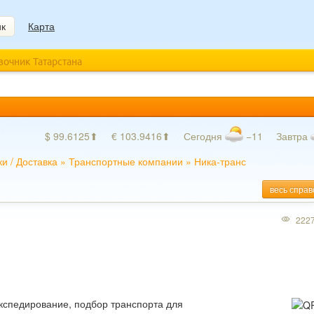
ик
Карта
авочник Татарстана
$ 99.6125⬆
€ 103.9416⬆
Сегодня
−11
Завтра
ки
/
Доставка
»
Транспортные компании
»
Ника-транс
весь справ
222
Экспедирование, подбор транспорта для