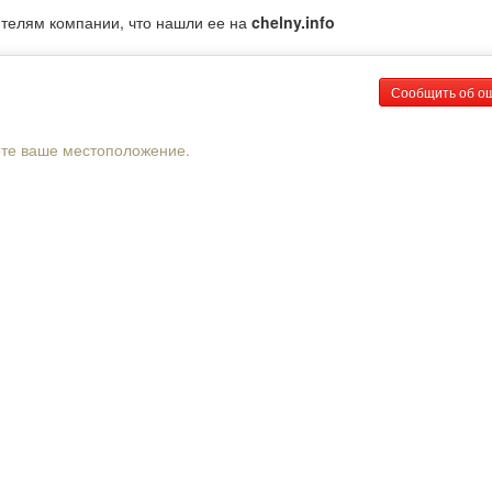
ителям компании, что нашли ее на
chelny.info
Сообщить об о
рте ваше местоположение.