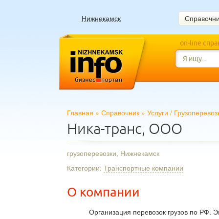
Нижнекамск
Справочн
on-line спр
Главная
»
Справочник
»
Услуги
/
Грузоперевоз
Ника-транс, ООО
грузоперевозки, Нижнекамск
Категории:
Транспортные компании
О компании
Организация перевозок грузов по РФ. 