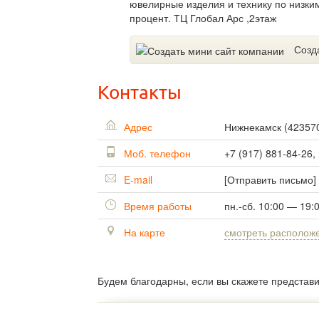
ювелирные изделия и технику по низки
процент. ТЦ Глобал Арс ,2этаж
Созд
Контакты
Адрес
Нижнекамск
(
42357
Моб. телефон
+7 (917) 881-84-26,
E-mail
[Отправить письмо]
Время работы
пн.-сб. 10:00 — 19:
На карте
смотреть располож
Будем благодарны, если вы скажете представ