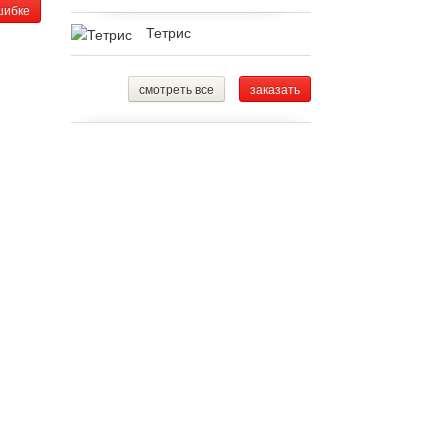
шибке
Тетрис
смотреть все
заказать