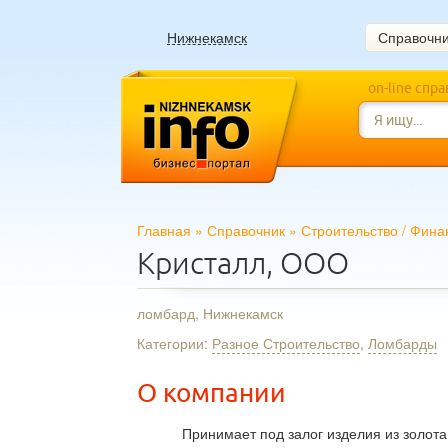
Нижнекамск
Справочн
on-line спр
Главная
»
Справочник
»
Строительство
/
Фина
Кристалл, ООО
ломбард, Нижнекамск
Категории:
Разное Строительство
,
Ломбарды
О компании
Принимает под залог изделия из золот