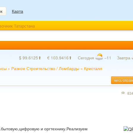
ик
Карта
авочник Татарстана
$ 99.6125⬆
€ 103.9416⬆
Сегодня
−11
Завтра
нсы
»
Разное Строительство
/
Ломбарды
»
Кристалл
весь справ
83
а.бытовую,цифровую и оргтехнику.Реализуем