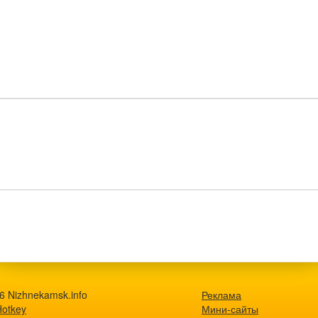
6 Nizhnekamsk.info
Реклама
Hotkey
Мини-сайты