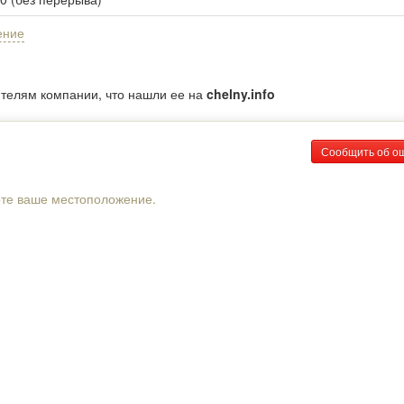
ение
ителям компании, что нашли ее на
chelny.info
Сообщить об о
рте ваше местоположение.