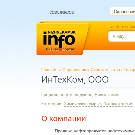
Нижнекамск
Справочн
on-line спр
Главная
»
Справочник
»
Строительство
/
Това
ИнТехКом, ООО
продажа нефтепродуктов, Нижнекамск
Категории:
Химическое сырье, бытовая химия
О компании
Продажа нефтепродуктов нефтехимиче