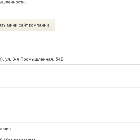
ышленности.
ать мини сайт компании
0
),
ул. 3-я Промышленная, 54Б
ревич
00 (без перерыва)