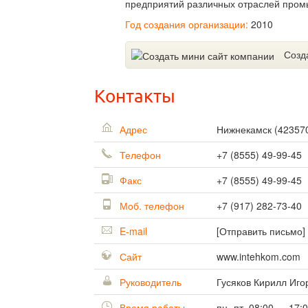
предприятий различных отраслей пром
Год создания организации:
2010
Созд
Контакты
Адрес
Нижнекамск
(
42357
Телефон
+7 (8555) 49-99-45
Факс
+7 (8555) 49-99-45
Моб. телефон
+7 (917) 282-73-40
E-mail
[Отправить письмо]
Сайт
www.intehkom.com
Руководитель
Гусяков Кирилл Иго
Время работы
пн.-пт. 08:00 — 17: