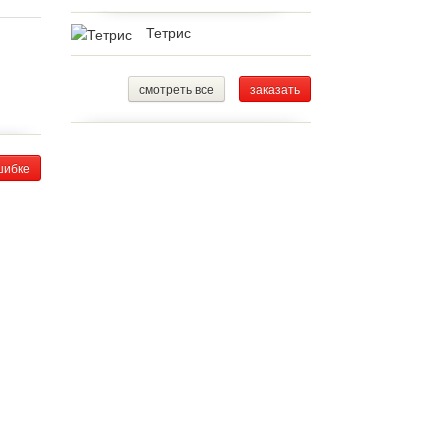
Тетрис
смотреть все
заказать
шибке