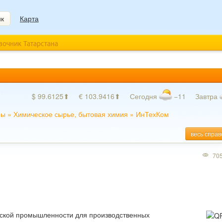
ик
Карта
авочник Татарстана
$ 99.6125⬆
€ 103.9416⬆
Сегодня
−11
Завтра
ры
»
Химическое сырье, бытовая химия
»
ИнТехКом
весь справ
70
ской промышленности для производственных