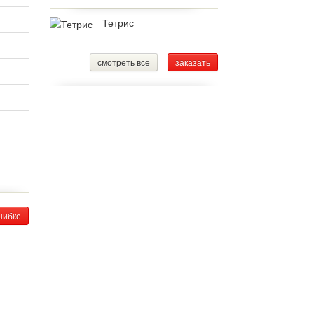
Тетрис
смотреть все
заказать
шибке