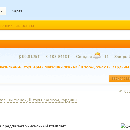
ик
Карта
авочник Татарстана
$ 99.6125⬆
€ 103.9416⬆
Сегодня
−11
Завтра
светильники, торшеры
/
Магазины тканей
/
Шторы, жалюзи, гардины
весь справ
83
газины тканей
,
Шторы, жалюзи, гардины
а предлагает уникальный комплекс