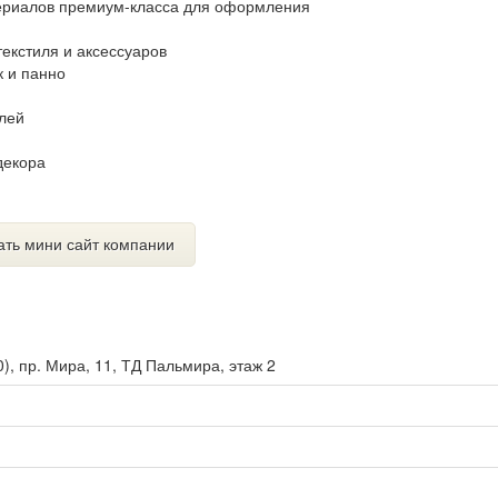
ериалов премиум-класса для оформления
екстиля и аксессуаров
к и панно
лей
декора
ать мини сайт компании
0
),
пр. Мира, 11, ТД Пальмира, этаж 2