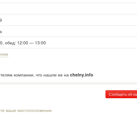
9
а
00, обед: 12:00 — 13:00
ение
ителям компании, что нашли ее на
chelny.info
Сообщить об о
рте ваше местоположение.