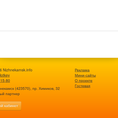
6 Nizhnekamsk.info
Реклама
Hotkey
Мини-сайты
-15-80
О проекте
Гостевая
екамск (423570), пр. Химиков, 32
ый партнер
й кабинет