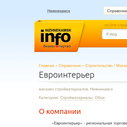
Нижнекамск
Справочн
on-line спр
Главная
»
Справочник
»
Строительство
/
Мага
Евроинтерьер
магазин стройматериалов, Нижнекамск
Категории:
Стройматериалы
,
Обои
О компании
«Евроинтерьер» - региональная торгов