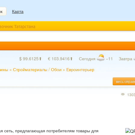
ик
Карта
авочник Татарстана
$ 99.6125⬆
€ 103.9416⬆
Сегодня
−11
Завтра
зины
»
Стройматериалы
/
Обои
»
Евроинтерьер
весь справ
130
ая сеть, предлагающая потребителям товары для