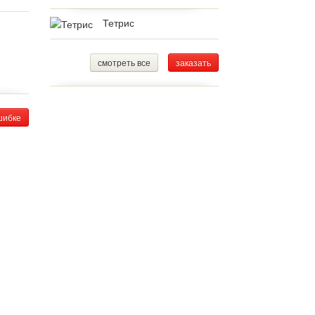
Тетрис
смотреть все
заказать
шибке