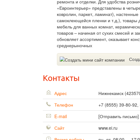
ремонта и отделки. Для удобства розни
«Евроинтерьер» представлены в четыре
ковролин, паркет, ламинат), настенные
самоклеющейся пленки и т.д.), товары 
мебель для ванных комнат, керамическ
товаров – начиная от сухих смесей и 
обновляет ассортимент, оказывает конс
среднерыночных
Созд
Контакты
Адрес
Нижнекамск
(
42357
Телефон
+7 (8555) 39-80-92,
E-mail
[Отправить письмо]
Сайт
www.ei.ru
Время работы
пн.-пт. 08:00 — 17: