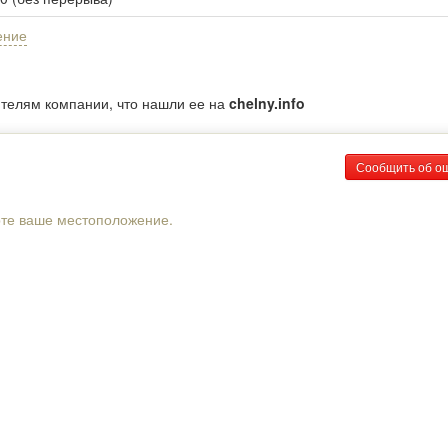
ение
ителям компании, что нашли ее на
chelny.info
Сообщить об о
рте ваше местоположение.