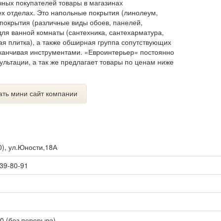
чных покупателей товары в магазинах
х отделах. Это напольные покрытия (линолеум,
 покрытия (различные виды обоев, панелей,
для ванной комнаты (сантехника, сантехарматура,
ая плитка), а также обширная группа сопутствующих
заканчивая инструментами. «Евроинтерьер» постоянно
ультации, а так же предлагает товары по ценам ниже
ать мини сайт компании
0
),
ул.Юности,18А
 39-80-91
00 (без перерыва)