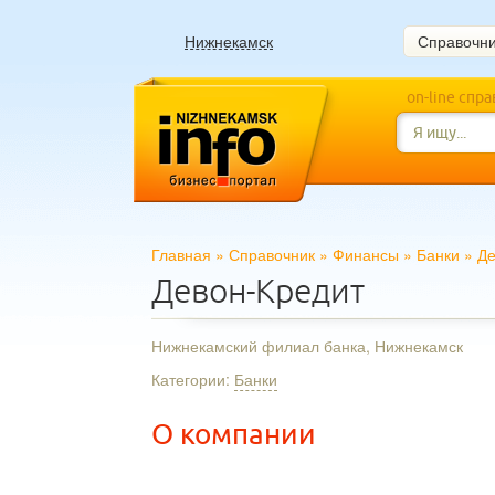
Нижнекамск
Справочн
on-line спр
Главная
»
Справочник
»
Финансы
»
Банки
»
Де
Девон-Кредит
Нижнекамский филиал банка, Нижнекамск
Категории:
Банки
О компании