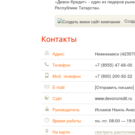
«Девон-Кредит» - один из лидеров рынк
Республике Татарстан.
Созд
Контакты
Адрес
Нижнекамск
(
42357
Телефон
+7 (8555) 47-66-00
Моб. телефон
+7 (800) 200-92-22
E-mail
[Отправить письмо]
Сайт
www.devoncredit.ru
Руководитель
Исхаков Наиль Ана
Время работы
пн.-пт. 08:00 — 19:
На карте
смотреть располож