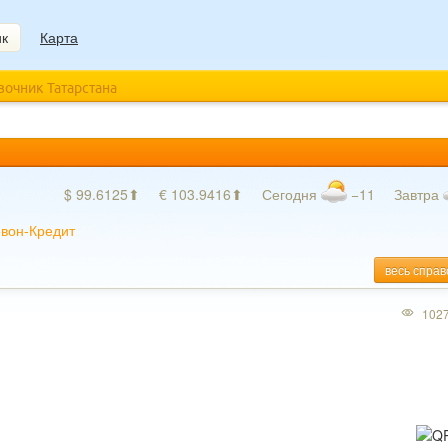
ик
Карта
авочник Татарстана
$ 99.6125⬆
€ 103.9416⬆
Сегодня
−11
Завтра
вон-Кредит
весь справ
102