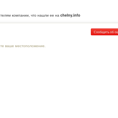
ителям компании, что нашли ее на
chelny.info
Сообщить об о
рте ваше местоположение.