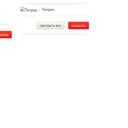
Тетрис
смотреть все
заказать
шибке