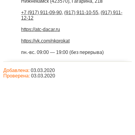
Нижнекамск
(
423570
),
Гагарина, 21в
+7 (917) 911-09-90
,
(917) 911-10-55
,
(917) 911-
12-12
https://atc-dacar.ru
https://vk.com/nkprokat
пн.-вс. 09:00 — 19:00 (без перерыва)
Добавлена:
03.03.2020
Проверена:
03.03.2020