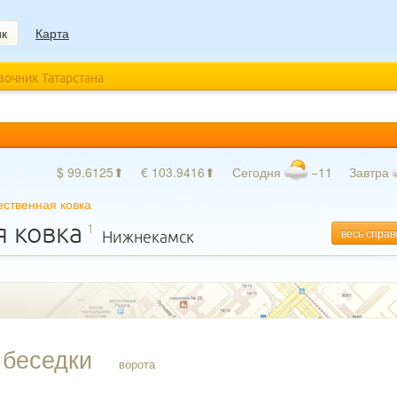
ик
Карта
авочник Татарстана
$ 99.6125⬆
€ 103.9416⬆
Сегодня
−11
Завтра
ественная ковка
я ковка
1
весь справ
Нижнекамск
беседки
ворота