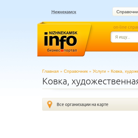
Нижнекамск
Справочн
on-line спр
Главная
»
Справочник
»
Услуги
»
Ковка, худож
Ковка, художественна
Все организации на карте