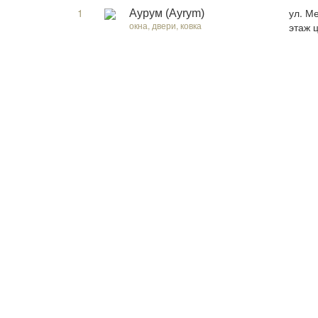
1
ул. Ме
Аурум (Ayrym)
окна, двери, ковка
этаж 