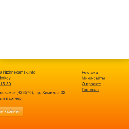
6 Nizhnekamsk.info
Реклама
Hotkey
Мини-сайты
-15-80
О проекте
Гостевая
екамск (423570), пр. Химиков, 32
ый партнер
й кабинет