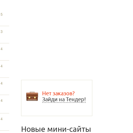
15
13
14
14
14
Нет заказов?
Зайди на Тендер!
14
14
Новые мини-сайты