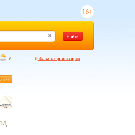
16+
Найти
Добавить организацию
-6
очник
од