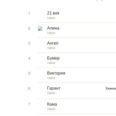
1
21 век
такси
2
Алина
такси
3
Ангел
такси
4
Бумер
такси
5
Виктория
такси
6
Химик
Гарант
такси
7
Кама
такси