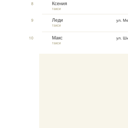
8
Ксения
такси
9
ул. М
Леди
такси
10
ул. Ш
Макс
такси