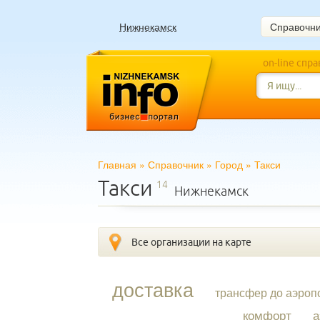
Нижнекамск
Справочн
on-line спр
Главная
»
Справочник
»
Город
»
Такси
Такси
14
Нижнекамск
Все организации на карте
доставка
трансфер до аэроп
комфорт
а