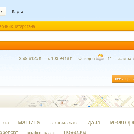
ик
Карта
авочник Татарстана
$ 99.6125⬆
€ 103.9416⬆
Сегодня
−11
Завтра
весь справ
межгор
машина
дача
орта
эконом-класс
поездка
эропорт
комфорт-класс